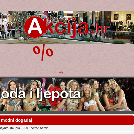
 modni dogadaj
objave:
04. pro.. 2007
Autor:
admin