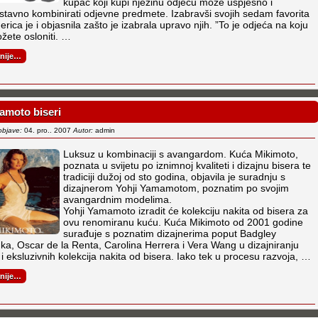
kupac koji kupi njezinu odjeću može uspješno i
stavno kombinirati odjevne predmete. Izabravši svojih sedam favorita
erica je i objasnila zašto je izabrala upravo njih. ”To je odjeća na koju
žete osloniti. …
rnije…
amoto biseri
objave:
04. pro.. 2007
Autor:
admin
Luksuz u kombinaciji s avangardom. Kuća Mikimoto,
poznata u svijetu po iznimnoj kvaliteti i dizajnu bisera te
tradiciji dužoj od sto godina, objavila je suradnju s
dizajnerom Yohji Yamamotom, poznatim po svojim
avangardnim modelima.
Yohji Yamamoto izradit će kolekciju nakita od bisera za
ovu renomiranu kuću. Kuća Mikimoto od 2001 godine
surađuje s poznatim dizajnerima poput Badgley
ka, Oscar de la Renta, Carolina Herrera i Vera Wang u dizajniranju
 i eksluzivnih kolekcija nakita od bisera. Iako tek u procesu razvoja, …
rnije…