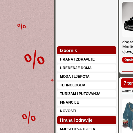
događ
Marti
Izbornik
djevo
HRANA I ZDRAVLJE
Opši
UREĐENJE DOMA
MODA I LJEPOTA
7 te
TEHNOLOGIJA
Datum 
TURIZAM I PUTOVANJA
FINANCIJE
NOVOSTI
Hrana i zdravlje
MJESEČEVA DIJETA