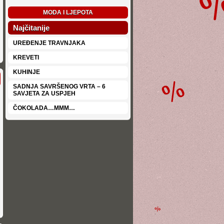
MODA I LJEPOTA
Najčitanije
UREĐENJE TRAVNJAKA
KREVETI
KUHINJE
SADNJA SAVRŠENOG VRTA – 6
SAVJETA ZA USPJEH
ČOKOLADA…MMM…