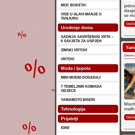
MOC BUKETA!
jedno
dizajn
VISE U GLAVI MANJE U
se mo
TANJURU
Opši
Uređenje doma
SADNJA SAVRŠENOG VRTA –
6 SAVJETA ZA USPJEH
Yam
ZIMSKI VRTOVI
Datum 
VRTOVI
Moda i ljepota
MINI MODNI DOGADAJ
7 TEMELJNIH KOMADA
ODJECE
YAMAMOTO BISERI
Misch
Tehnologija
malih
Opši
Prijatelji
IGRE