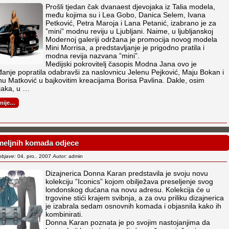
Prošli tjedan čak dvanaest djevojaka iz Talia modela,
među kojima su i Lea Gobo, Danica Selem, Ivana
Petković, Petra Maroja i Lana Petanić, izabrano je za
”mini” modnu reviju u Ljubljani. Naime, u ljubljanskoj
Modernoj galeriji održana je promocija novog modela
Mini Morrisa, a predstavljanje je prigodno pratila i
modna revija nazvana ”mini”.
Medijski pokrovitelj časopis Modna Jana ovo je
anje popratila odabravši za naslovnicu Jelenu Pejković, Maju Bokan i
nu Matković u bajkovitim kreacijama Borisa Pavlina. Dakle, osim
jaka, u …
rnije…
meljnih komada odjece
objave:
04. pro.. 2007
Autor:
admin
Dizajnerica Donna Karan predstavila je svoju novu
kolekciju ”Iconics” kojom obilježava preseljenje svog
londonskog dućana na novu adresu. Kolekcija će u
trgovine stići krajem svibnja, a za ovu priliku dizajnerica
je izabrala sedam osnovnih komada i objasnila kako ih
kombinirati.
Donna Karan poznata je po svojim nastojanjima da