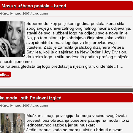
 Moss službeno postala – brend
objave:
04. pro.. 2007
Autor:
admin
Supermodel koji je tijekom godina postala ikona stila
zbog svojeg univerzalnog originalnog načina odijevanja,
staviti će svoj službeni logo na odječu svoje nove linije
No, po tom pitanju je zabrinjava činjenica kako zaštititi
svoj identitet u masi logotipova koji prevladavaju
tržištem. Zato je zamolila grafićkog dizajnera Petera
Savillea, koji je dizajnirao za New Order i Joy Division,
da kreira logo u stilu pedesetih godina prošlog stoljeća
e nositi njeno ime.
ke Kateina gledišta taj logo predstavlja njezin grafički identitet. I …
rnije…
a moda i stil: Poslovni izgled
objave:
04. pro.. 2007
Autor:
admin
Muškarci imaju privilegiju da mogu većinu svog života
provesti bez obraćanja posebne pažnje na modu i to iz
jednostavnog razloga jer su muškarci.
Jedini trenuci kada se moraju uistinu brinuti o svom