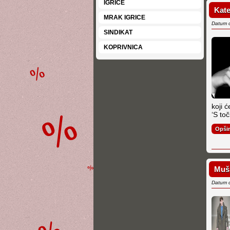
IGRICE
Kate
MRAK IGRICE
Datum 
SINDIKAT
KOPRIVNICA
koji ć
‘S toč
Opši
Mušk
Datum 