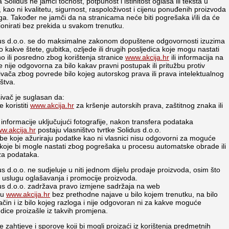
 Solidus ne jamči točnost, potpunost i istinitost oglasa ili teksta u
, kao ni kvalitetu, sigurnost, raspoloživost i cijenu ponuđenih proizvoda
uga. Također ne jamči da na stranicama neće biti pogrešaka i/ili da će
ionirati bez prekida u svakom trenutku.
us d.o.o. se do maksimalne zakonom dopuštene odgovornosti izuzima
lo kakve štete, gubitka, ozljede ili drugih posljedica koje mogu nastati
no ili posredno zbog korištenja stranice
www.akcija.hr
ili informacija na
te nije odgovorna za bilo kakav pravni postupak ili pritužbu protiv
ivača zbog povrede bilo kojeg autorskog prava ili prava intelektualnog
štva.
ivač je suglasan da:
 koristiti
www.akcija.hr
za kršenje autorskih prava, zaštitnog znaka ili
 informacije uključujući fotografije, nakon transfera podataka
w.akcija.hr
postaju vlasništvo tvrtke Solidus d.o.o.
be koje ažuriraju podatke kao ni vlasnici nisu odgovorni za moguće
 koje bi mogle nastati zbog pogrešaka u procesu automatske obrade ili
za podataka.
us d.o.o. ne sudjeluje u niti jednom dijelu prodaje proizvoda, osim što
 uslugu oglašavanja i promocije proizvoda.
us d.o.o. zadržava pravo izmjene sadržaja na web
lu
www.akcija.hr
bez prethodne najave u bilo kojem trenutku, na bilo
način i iz bilo kojeg razloga i nije odgovoran ni za kakve moguće
edice proizašle iz takvih promjena.
e zahtjeve i sporove koji bi mogli proizaći iz korištenja predmetnih