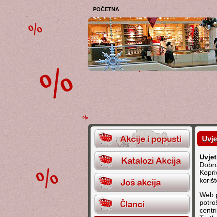
POČETNA
Uvje
Uvjet
Dobro
Kopri
koriš
Web 
potro
centri