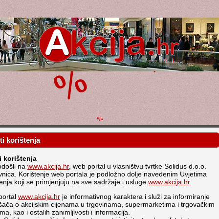
ti korištenja
i korištenja
došli na
www.akcija.hr
, web portal u vlasništvu tvrtke Solidus d.o.o.
vnica. Korištenje web portala je podložno dolje navedenim Uvjetima
tenja koji se primjenjuju na sve sadržaje i usluge
www.akcija.hr
.
portal
www.akcija.hr
je informativnog karaktera i služi za informiranje
šača o akcijskim cijenama u trgovinama, supermarketima i trgovačkim
ma, kao i ostalih zanimljivosti i informacija.