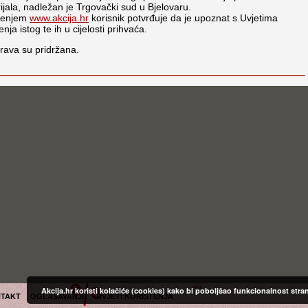
ijala, nadležan je Trgovački sud u Bjelovaru.
tenjem
www.akcija.hr
korisnik potvrđuje da je upoznat s Uvjetima
enja istog te ih u cijelosti prihvaća.
rava su pridržana.
Akcija.hr koristi kolačiće (cookies) kako bi poboljšao funkcionalnost stra
TAKT
OGLAŠAVANJE
UVJETI KORIŠTENJA