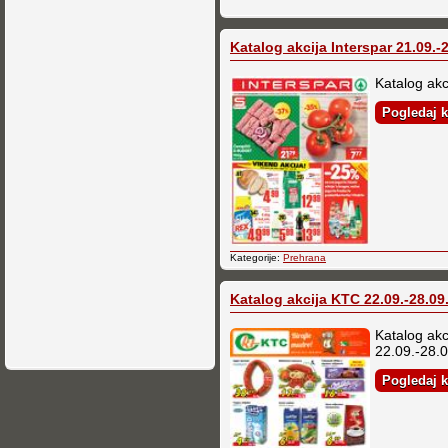
Katalog akcija Interspar 21.09.-2
Katalog akc
Pogledaj k
Kategorije:
Prehrana
Katalog akcija KTC 22.09.-28.09
Katalog ak
22.09.-28.0.
Pogledaj k