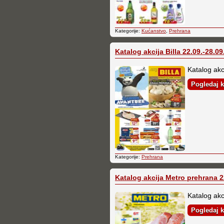
Kategorije:
Kućanstvo
,
Prehrana
Katalog akcija Billa 22.09.-28.09
Katalog akci
Pogledaj k
Kategorije:
Prehrana
Katalog akcija Metro prehrana 22
Katalog akc
Pogledaj k