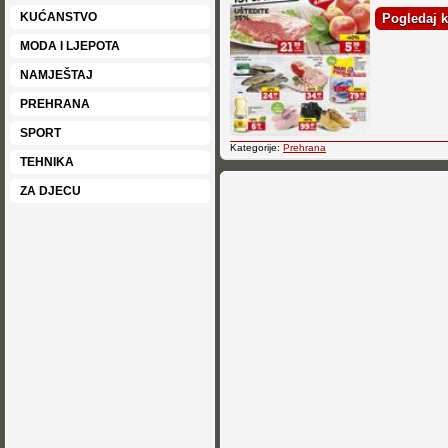
KUĆANSTVO
Pogledaj k
MODA I LJEPOTA
NAMJEŠTAJ
PREHRANA
SPORT
Kategorije:
Prehrana
TEHNIKA
ZA DJECU