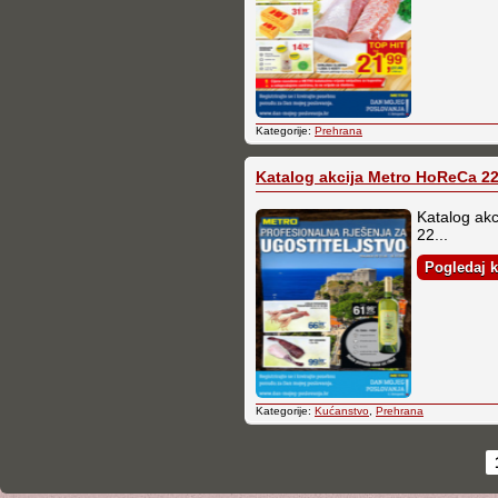
Kategorije:
Prehrana
Katalog akcija Metro HoReCa 22.
Katalog ak
22...
Pogledaj k
Kategorije:
Kućanstvo
,
Prehrana