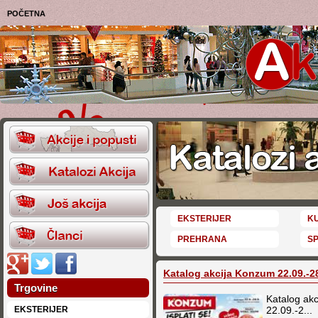
POČETNA
EKSTERIJER
K
PREHRANA
S
Katalog akcija Konzum 22.09.-2
Trgovine
Katalog ak
EKSTERIJER
22.09.-2...