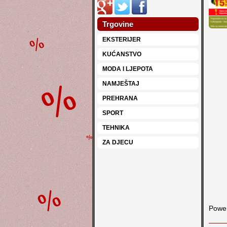
Trgovine
EKSTERIJER
KUĆANSTVO
MODA I LJEPOTA
NAMJEŠTAJ
PREHRANA
SPORT
TEHNIKA
ZA DJECU
Powe