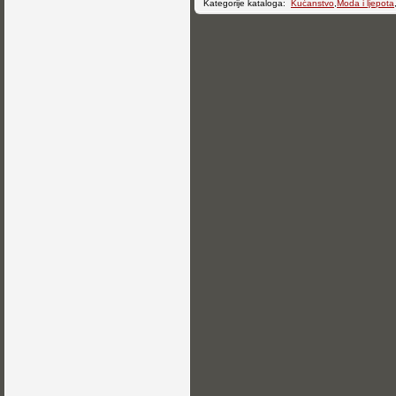
Kategorije kataloga:
Kućanstvo
,
Moda i ljepota