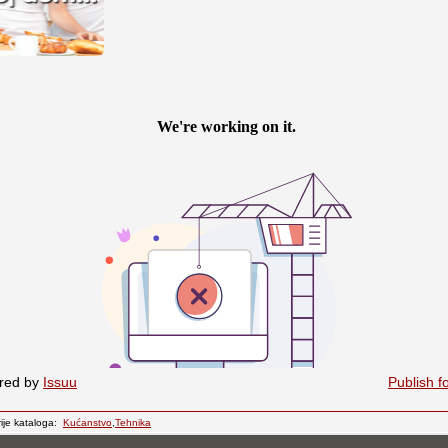
red by
Issuu
Publish f
ije kataloga:
Kućanstvo
,
Tehnika