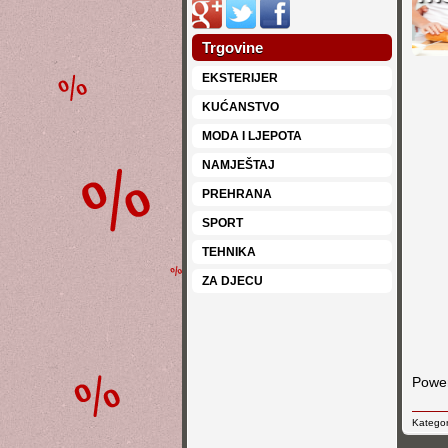
Trgovine
EKSTERIJER
KUĆANSTVO
MODA I LJEPOTA
NAMJEŠTAJ
PREHRANA
SPORT
TEHNIKA
ZA DJECU
Powe
Kategor